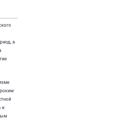
ского
риод, а
а
гие
низме
ироким
стной
 и
ным