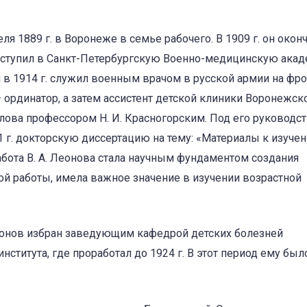
ля 1889 г. в Воронеже в семье рабочего. В 1909 г. он оконч
ступил в Санкт-Петербургскую Военно-медицинскую ака
 в 1914 г. служил военным врачом в русской армии на фро
— ординатор, а затем ассистент детской клиники Воронежск
лова профессором Н. И. Красногорским. Под его руководст
1 г. докторскую диссертацию на тему: «Материалы к изуче
абота В. А. Леонова стала научным фундаментом создания
ой работы, имела важное значение в изучении возрастной
Леонов избран заведующим кафедрой детских болезней
ститута, где проработал до 1924 г. В этот период ему был