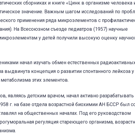
тических сборниках и книге «Цинк в организме человека 
актическое значение. Важным шагом исследований по проб
еского применения ряда микроэлементов с профилактиче
тания). На Всесоюзном съезде педиатров (1957) научные
о микроэлементам у детей получили высокую оценку научно
ениками начал изучать обмен естественных радиоактивны
ла выдвинута концепция о развитии спонтанного лейкоза у
 метаболизма этих элементов.
нов, являясь детским врачом, начал активно разрабатывать
958 г. на базе отдела возрастной биохимии АН БССР был с
зглавлял на общественных началах. Под его руководством
йрогуморальная регуляция стареющего организма, возраст
анизма.