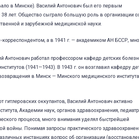
вало в Минске). Василий Антонович был его первым
 38 лет. Общество сыграло большую роль в организации 
ственной и зарубежной медицинской науки.
ом-корреспондентом, а в 1941 г. — академиком АН БССР, мн
ий Антонович работал профессором кафедр детских болез
ститутов (1941—1943). В 1943 г. он возглавил кафедру де
е возвращения в Минск — Минского медицинского института
 гитлеровских оккупантов, Василий Антонович активно
ститута, Академии наук, органов здравоохранения, педиат
ческого процесса, много внимания уделял быстрейшей
ой войны. Понимая запросы практического здравоохранен
азличных инстанциях вопрос об организации (восстановле