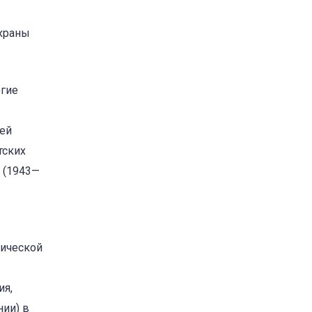
охраны
огие
ней
тских
 (1943—
рической
ия,
нии) в