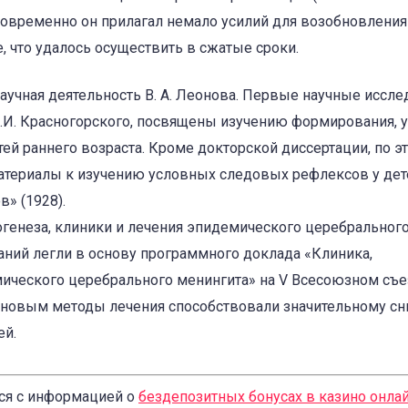
новременно он прилагал немало усилий для возобновления
 что удалось осуществить в сжатые сроки.
аучная деятельность В. А. Леонова. Первые научные иссле
И. Красногорского, посвящены изучению формирования, у
й раннего возраста. Кроме докторской диссертации, по э
атериалы к изучению условных следовых рефлексов у дет
» (1928).
огенеза, клиники и лечения эпидемического церебральног
ний легли в основу программного доклада «Клиника,
мического церебрального менингита» на V Всесоюзном съ
Леоновым методы лечения способствовали значительному 
ей.
ся с информацией о
бездепозитных бонусах в казино онла