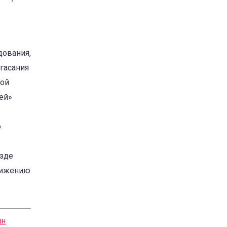
дования,
гасания
той
ей»
о
езде
снижению
йн