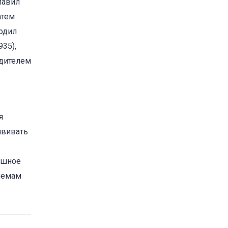
лавил
атем
одил
35),
одителем
я
ививать
ешное
лемам