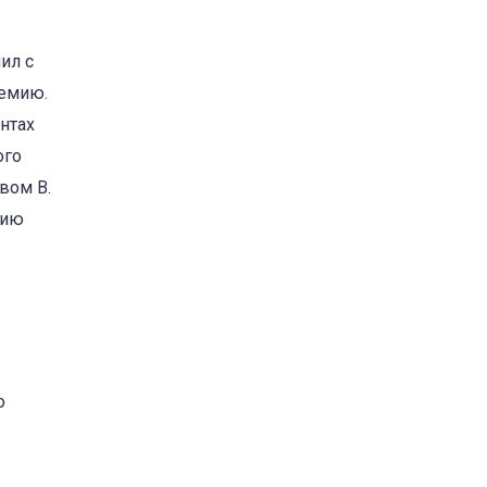
ил с
демию.
нтах
ого
вом В.
нию
о