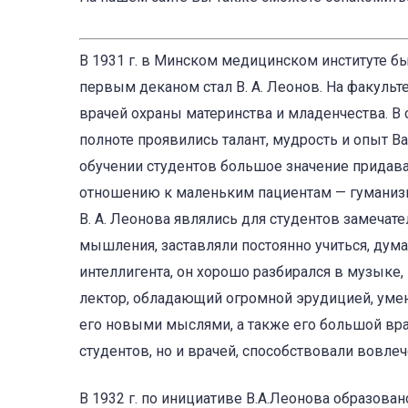
В 1931 г. в Минском медицинском институте бы
первым деканом стал В. А. Леонов. На факульт
врачей охраны материнства и младенчества. В 
полноте проявились талант, мудрость и опыт Ва
обучении студентов большое значение придав
отношению к маленьким пациентам — гуманиз
В. А. Леонова являлись для студентов замеч
мышления, заставляли постоянно учиться, дума
интеллигента, он хорошо разбирался в музыке,
лектор, обладающий огромной эрудицией, умен
его новыми мыслями, а также его большой вр
студентов, но и врачей, способствовали вовл
В 1932 г. по инициативе В.А.Леонова образова