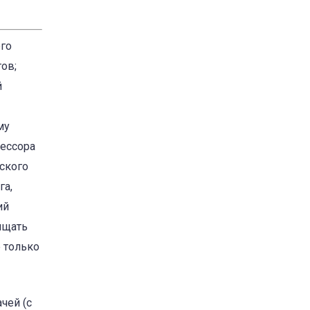
его
ов;
й
му
ессора
ского
га,
ий
ыщать
 только
чей (с