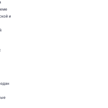
и
леме
ской и
й
х
оздан
ные