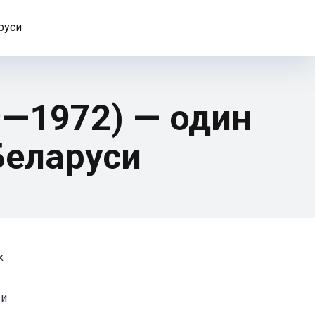
руси
9—1972) — один
Беларуси
х
 и