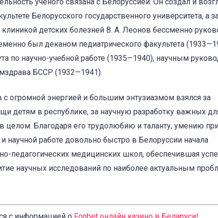
тельность ученого связана с Белоруссией. Он создал и возг
ультете Белорусского государственного университета, а з
 клиникой детских болезней В. А. Леонов бессменно руков
ременно был деканом педиатрического факультета (1933—19
та по научно-учебной работе (1935—1940), научным руков
омздрава БССР (1932—1941).
в с огромной энергией и большим энтузиазмом взялся за
 детям в республике, за научную разработку важных дл
в целом. Благодаря его трудолюбию и таланту, умению пр
и научной работе довольно быстро в Белоруссии начала
чно-педагогических медицинских школ, обеспечившая усп
итие научных исследований по наиболее актуальным проб
ся с информацией о
Fonbet онлайн казино в Беларуси
!