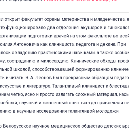
л открыт факультет охраны материнства и младенчества, 
ете функционировало два отделения: акушеров и гинеколог
организации подготовки врачей на этом факультете во все
силия Антоновича как клинициста, педагога и декана. При
алось овладению практическими навыками, а также особо
му, состраданию и милосердию. Клинические обходы проф
ательной школой, способствовавшей формированию клиниче
ть и читать. В. А. Леонов был прекрасным образцом педаго
 искусстве и литературе. Талантливый клиницист и блестящ
ием четко, ясно и просто излагать сложный материал, нас
ачебный, научный и жизненный опыт всегда привлекали не
ечению в научные исследования талантливой молодежи.
но Белорусское научное медицинское общество детских вра