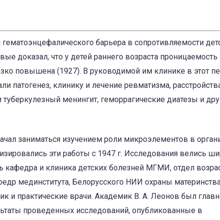
ли гематоэнцефалического барьера в сопротивляемости дет
ые доказал, что у детей раннего возраста проницаемость
зко повышена (1927). В руководимой им клинике в этот пе
и патогенез, клинику и лечение ревматизма, расстройств
и туберкулезный менингит, геморрагические диатезы и дру
 начал заниматься изучением роли микроэлементов в орга
визировались эти работы с 1947 г. Исследования велись ш
 кафедра и клиника детских болезней МГМИ, отдел возра
федр мединститута, Белорусского НИИ охраны материнства
лик и практические врачи. Академик В. А. Леонов был глав
ультаты проведенных исследований, опубликованные в