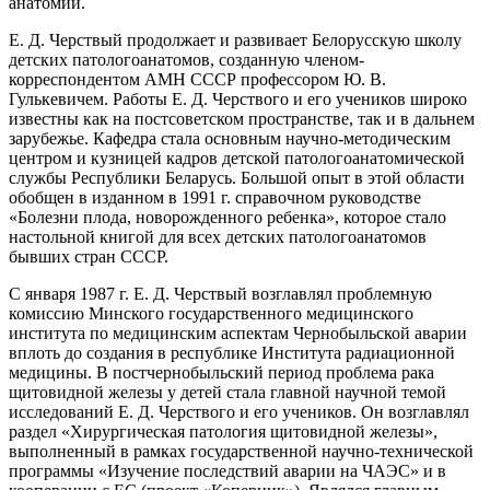
анатомии.
Е. Д. Черствый продолжает и развивает Белорусскую школу
детских патологоанатомов, созданную членом-
корреспондентом АМН СССР профессором Ю. В.
Гулькевичем. Работы Е. Д. Черствого и его учеников широко
известны как на постсоветском пространстве, так и в дальнем
зарубежье. Кафедра стала основным научно-методическим
центром и кузницей кадров детской патологоанатомической
службы Республики Беларусь. Большой опыт в этой области
обобщен в изданном в 1991 г. справочном руководстве
«Болезни плода, новорожденного ребенка», которое стало
настольной книгой для всех детских патологоанатомов
бывших стран СССР.
С января 1987 г. Е. Д. Черствый возглавлял проблемную
комиссию Минского государственного медицинского
института по медицинским аспектам Чернобыльской аварии
вплоть до создания в республике Института радиационной
медицины. В постчернобыльский период проблема рака
щитовидной железы у детей стала главной научной темой
исследований Е. Д. Черствого и его учеников. Он возглавлял
раздел «Хирургическая патология щитовидной железы»,
выполненный в рамках государственной научно-технической
программы «Изучение последствий аварии на ЧАЭС» и в