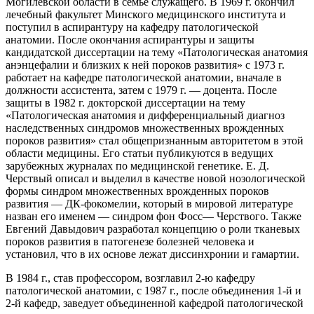
Могилевской области в семье служащего. В 1969 г. окончил
лечебный факультет Минского медицинского института и
поступил в аспирантуру на кафедру патологической
анатомии. После окончания аспирантуры и защиты
кандидатской диссертации на тему «Патологическая анатомия
анэнцефалии и близких к ней пороков развития» с 1973 г.
работает на кафедре патологической анатомии, вначале в
должности ассистента, затем с 1979 г. — доцента. После
защиты в 1982 г. докторской диссертации на тему
«Патологическая анатомия и дифференциальный диагноз
наследственных синдромов множественных врожденных
пороков развития» стал общепризнанным авторитетом в этой
области медицины. Его статьи публикуются в ведущих
зарубежных журналах по медицинской генетике. Е. Д.
Черствый описал и выделил в качестве новой нозологической
формы синдром множественных врожденных пороков
развития — ДК-фокомелии, который в мировой литературе
назван его именем — синдром фон Фосс— Черствого. Также
Евгений Давыдович разработал концепцию о роли тканевых
пороков развития в патогенезе болезней человека и
установил, что в их основе лежат диссинхронии и гамартии.
В 1984 г., став профессором, возглавил 2-ю кафедру
патологической анатомии, с 1987 г., после объединения 1-й и
2-й кафедр, заведует объединенной кафедрой патологической