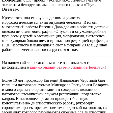
кооперации с ЕС (проект «Коперник»). Являлся главным
экспертом белорусско- американского проекта «Thyroid
Diseases».
Кроме того, под его руководством изучаются
морфологические аспекты опухолей человека. Итогом
многолетней работы Евгения Давыдовича в области детской
онкологии стала монография «Опухоли и опухолеподобные
процессы у детей: классификация, морфология, гистогенез,
молекулярная биология», изданная под редакцией професора
Е. Д. Черствого и вышедшая в свет в феврале 2002 г. Данная
работа не имеет аналогов на русском языке.
На нашем сайте вы также сможете ознакомиться с
информацией о
казино онлайн без регистрации в Беларуси
!
Более 10 лет профессор Евгений Давыдович Черствый был
главным патологоанатомом Минздрава Республики Беларусь
и много сделал по организации и совершенствованию
патологоанатомической службы республики, подготовке
кадров. В настоящее время он проводит большую
консультативно- диагностическую работу, руководит
городским прозекторским советом по детской патологии, на
заседаниях которого разбираются сложные для диагностики