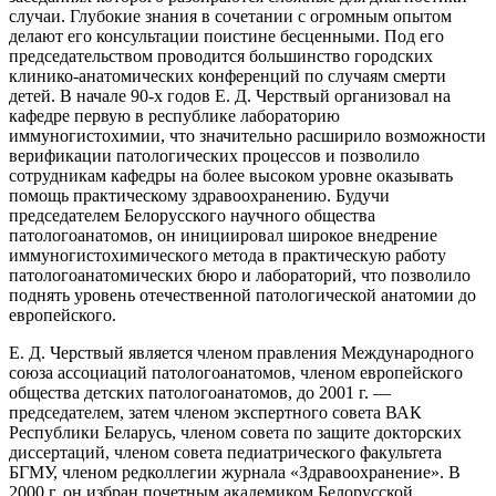
случаи. Глубокие знания в сочетании с огромным опытом
делают его консультации поистине бесценными. Под его
председательством проводится большинство городских
клинико-анатомических конференций по случаям смерти
детей. В начале 90-х годов Е. Д. Черствый организовал на
кафедре первую в республике лабораторию
иммуногистохимии, что значительно расширило возможности
верификации патологических процессов и позволило
сотрудникам кафедры на более высоком уровне оказывать
помощь практическому здравоохранению. Будучи
председателем Белорусского научного общества
патологоанатомов, он инициировал широкое внедрение
иммуногистохимического метода в практическую работу
патологоанатомических бюро и лабораторий, что позволило
поднять уровень отечественной патологической анатомии до
европейского.
Е. Д. Черствый является членом правления Международного
союза ассоциаций патологоанатомов, членом европейского
общества детских патологоанатомов, до 2001 г. —
председателем, затем членом экспертного совета ВАК
Республики Беларусь, членом совета по защите докторских
диссертаций, членом совета педиатрического факультета
БГМУ, членом редколлегии журнала «Здравоохранение». В
2000 г. он избран почетным академиком Белорусской