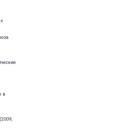
ых
ноза
че­ские
к в
(2009,