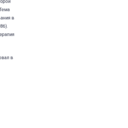
торой
 Тема
ания в
86).
терапия
овал в