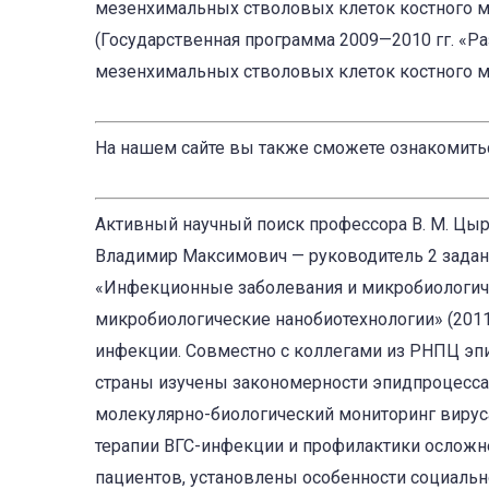
мезенхимальных стволовых клеток костного 
(Государственная программа 2009—2010 гг. «Р
мезенхимальных стволовых клеток костного моз
На нашем сайте вы также сможете ознакомить
Активный научный поиск профессора В. М. Цыр
Владимир Максимович — руководитель 2 задан
«Инфекционные заболевания и микробиологиче
микробиологические нанобиотехнологии» (201
инфекции. Совмест­но с коллегами из РНПЦ э
страны изучены закономерности эпидпроцесса 
молекулярно-биологиче­ский мониторинг вирус
терапии ВГС-инфекции и профилактики осложн
пациентов, установлены особенно­сти социал