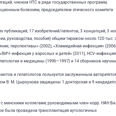
таций, членом НТС в ряде государственных программ,
ционным болезням, председателем этического комитета
х публикаций, 17 изобретений/патентов, 3 концепций, 3 н
ии, руководства, пособия) общим тиражом около 120 тыс. э
яние, перспективы» (2002), «Хламидийная инфекция» (2006)
07), «ВИЧ-инфекция у взрослых и детей» (2011), HCV-инфекция
патологии и медицины (1996—1997) и 14 сборников научны
истов и гепатологов пользуется заслуженным авторитето
вом В. М. Цыркунова защищены 1 докторская и 9 кандидатс
 с минскими коллегами, руководимыми член-корр. НАН Бе
ре была проведена трансплантация аутологичных