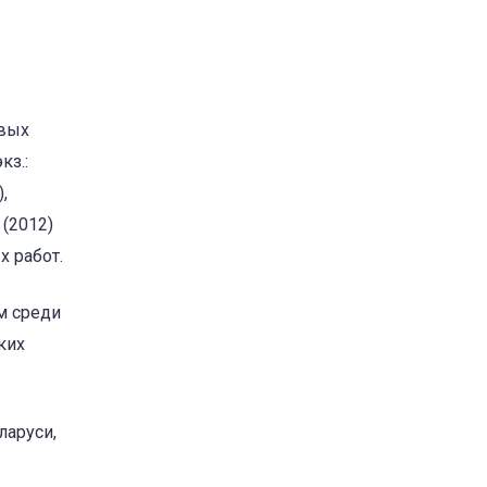
овых
кз.:
,
 (2012)
х работ.
м среди
ких
ларуси,