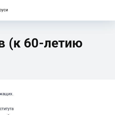
руси
 (к 60-летию
ужащих.
ститута