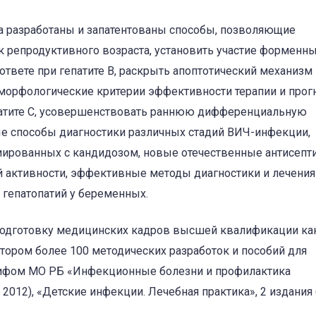
а разработаны и запатентованы способы, позволяющие
к репродуктивного возраста, установить участие форменн
вете при гепатите В, раскрыть апоптотиче­ский механизм
е морфологические критерии эффективности терапии и прог
епатите С, усовершенствовать раннюю дифференциальную
е способы диагностики различных стадий ВИЧ-инфекции,
иированных с кандидозом, новые отечественные антисепти
 активности, эффективные методы диагностики и лечения
 гепатопатий у беременных.
 подготовку медицинских кадров высшей квалификации ка
автором более 100 методических разработок и пособий для
 грифом МО РБ «Инфекционные болезни и профилактика
2012), «Детские инфекции. Лечебная практика», 2 издания 