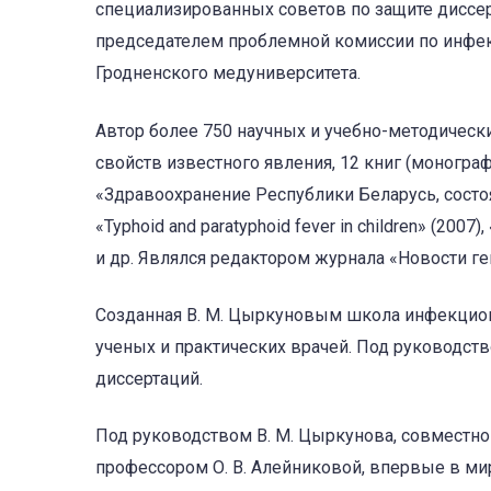
специализированных советов по защите диссер
председателем проблемной комиссии по инфек
Гродненского мед­университета.
Автор более 750 научных и учебно-методически
свойств известного явления, 12 книг (монограф
«Здраво­охранение Республики Беларусь, состо
«Typhoid and paratyphoid fever in children» (20
и др. Являлся редактором журнала «Новости ге
Созданная В. М. Цыркуновым школа инфекцион
ученых и практических врачей. Под руководст
диссертаций.
Под руководством В. М. Цыркунова, совместно
профессором О. В. Алейниковой, впервые в ми