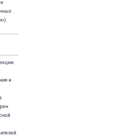
ни
ичных
»).
екции.
ния и
в
дрен
сной
ителей.