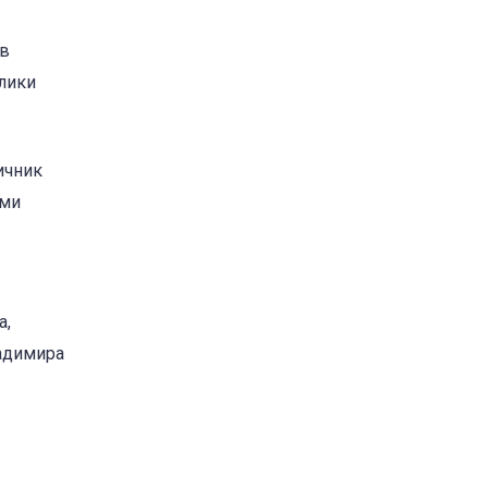
ов
лики
ичник
ыми
а,
адимира