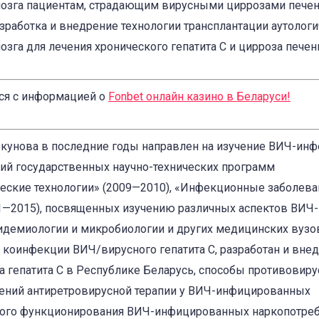
мозга пациентам, страдающим вирусными циррозами пече
азработка и внедрение технологии трансплантации аутолог
га для лечения хронического гепатита С и цирроза печени
ся с информацией о
Fonbet онлайн казино в Беларуси
!
кунова в последние годы направлен на изучение ВИЧ-инф
ий государственных научно-технических программ
ские технологии» (2009—2010), «Инфекционные заболева
1—2015), посвященных изучению различных аспектов ВИЧ-
пидемиологии и микробиологии и других медицинских вузо
коинфекции ВИЧ/вирусного гепатита С, разработан и вне
а гепатита С в Республике Беларусь, способы противовиру
ений антиретровирусной терапии у ВИЧ-инфицированных
ьного функционирования ВИЧ-инфицированных наркопотреб