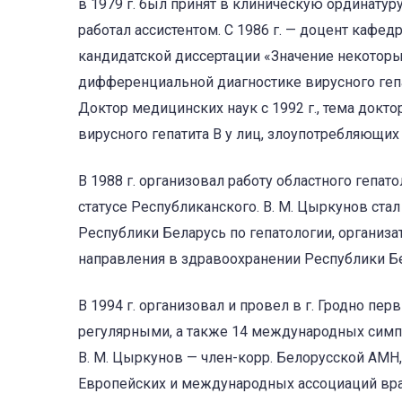
в 1979 г. был принят в клиниче­скую ординату
работал ассистентом. С 1986 г. — доцент кафе
кандидатской диссертации «Значение некотор
дифференциальной диагностике вирусного гепа
Доктор медицинских наук с 1992 г., тема докт
вирусного гепатита В у лиц, злоупотребляющих
В 1988 г. организовал работу областного гепат
статусе Республиканского. В. М. Цыркунов с
Республики Беларусь по гепатологии, организа
направления в здравоохранении Республики Б
В 1994 г. организовал и провел в г. Гродно п
регулярными, а также 14 международных симпо
В. М. Цыркунов — член-корр. Белорусской АМН,
Европейских и международных ассоциаций врач