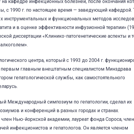
ру на кафедре инфекционных болезней, после окончания ко
дры, с 1990 г. по настоящее время — заведующий кафедрой.
ых инструментальных и функциональных методов исследов
тита и в оценке эффективности инфузионной терапии» (19
орской диссертации «Клинико-патогенетические аспекты и 
 алкоголем».
ологического центра, который с 1993 до 2004 г. функционир
тал первым главным внештатным специалистом Минздрава
тором гепатологической службы, как самостоятельного
еларусь.
ервый Международный симпозиум по гепатологии, сделал их
зиумов и конференций в разных городах и странах.
 член Нью-йоркской академии, лауреат фонда Сороса, член
ей инфекционистов и гепатологов. Он является членом