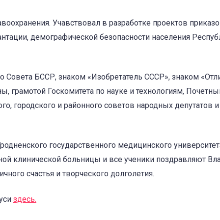
авоохранения. Учавствовал в разработке проектов приказ
антации, демографической безопасности населения Респуб
о Совета БССР, знаком «Изобретатель СССР», знаком «Отл
, грамотой Госкомитета по науке и технологиям, Почетн
го, городского и районного советов народных депутатов и
одненского государственного медицинского университет
ной клинической больницы и все ученики поздравляют Вл
чного счастья и творческого долголетия.
руси
здесь.